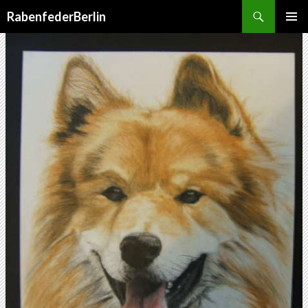
Suchen
RabenfederBerlin
SPRINGE
PRIMÄR
ZUM
MENÜ
INHALT