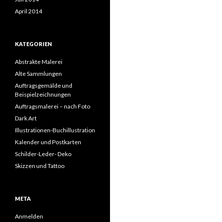
April 2014
KATEGORIEN
Abstrakte Malerei
Alte Sammlungen
Auftragsgemälde und
Beispielzeichnungen
Auftragsmalerei – nach Foto
Dark Art
Illustrationen-Buchillustration
Kalender und Postkarten
Schilder-Leder- Deko
Skizzen und Tattoo
META
Anmelden