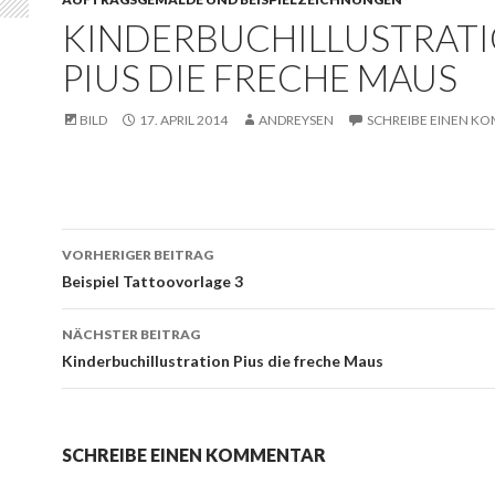
KINDERBUCHILLUSTRAT
PIUS DIE FRECHE MAUS
BILD
17. APRIL 2014
ANDREYSEN
SCHREIBE EINEN K
Beitrags-
VORHERIGER BEITRAG
Navigation
Beispiel Tattoovorlage 3
NÄCHSTER BEITRAG
Kinderbuchillustration Pius die freche Maus
SCHREIBE EINEN KOMMENTAR