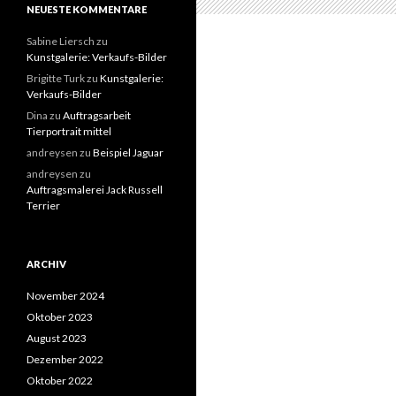
NEUESTE KOMMENTARE
Sabine Liersch
zu
Kunstgalerie: Verkaufs-Bilder
Brigitte Turk
zu
Kunstgalerie:
Verkaufs-Bilder
Dina
zu
Auftragsarbeit
Tierportrait mittel
andreysen
zu
Beispiel Jaguar
andreysen
zu
Auftragsmalerei Jack Russell
Terrier
ARCHIV
November 2024
Oktober 2023
August 2023
Dezember 2022
Oktober 2022