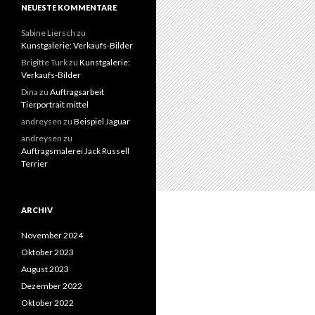
NEUESTE KOMMENTARE
Sabine Liersch
zu
Kunstgalerie: Verkaufs-Bilder
Brigitte Turk
zu
Kunstgalerie:
Verkaufs-Bilder
Dina
zu
Auftragsarbeit
Tierportrait mittel
andreysen
zu
Beispiel Jaguar
andreysen
zu
Auftragsmalerei Jack Russell
Terrier
ARCHIV
November 2024
Oktober 2023
August 2023
Dezember 2022
Oktober 2022