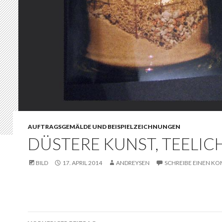
AUFTRAGSGEMÄLDE UND BEISPIELZEICHNUNGEN
DÜSTERE KUNST, TEELIC
BILD
17. APRIL 2014
ANDREYSEN
SCHREIBE EINEN K
Beitrags-