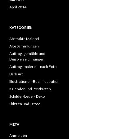
April 2014
KATEGORIEN
Abstrakte Malerei
Alte Sammlungen
Auftragsgemälde und
Beispielzeichnungen
Auftragsmalerei – nach Foto
Dark Art
Illustrationen-Buchillustration
Kalender und Postkarten
Schilder-Leder- Deko
Skizzen und Tattoo
META
Anmelden