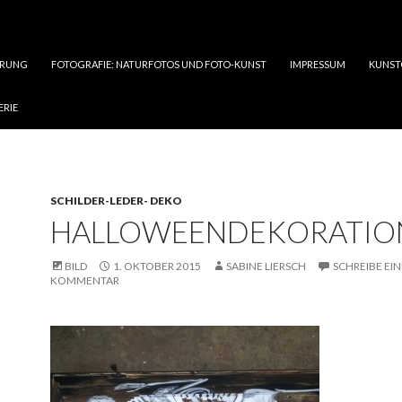
ÄRUNG
FOTOGRAFIE: NATURFOTOS UND FOTO-KUNST
IMPRESSUM
KUNST
ERIE
SCHILDER-LEDER- DEKO
HALLOWEENDEKORATIO
BILD
1. OKTOBER 2015
SABINE LIERSCH
SCHREIBE EI
KOMMENTAR