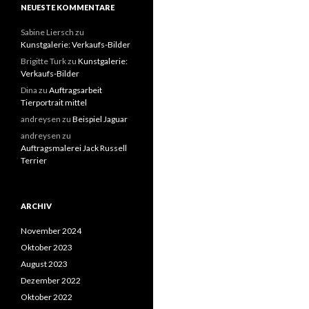
NEUESTE KOMMENTARE
Sabine Liersch
zu
Kunstgalerie: Verkaufs-Bilder
Brigitte Turk
zu
Kunstgalerie:
Verkaufs-Bilder
Dina
zu
Auftragsarbeit
Tierportrait mittel
andreysen
zu
Beispiel Jaguar
andreysen
zu
Auftragsmalerei Jack Russell
Terrier
ARCHIV
November 2024
Oktober 2023
August 2023
Dezember 2022
Oktober 2022