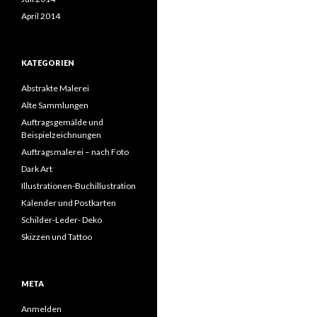
April 2014
KATEGORIEN
Abstrakte Malerei
Alte Sammlungen
Auftragsgemälde und
Beispielzeichnungen
Auftragsmalerei – nach Foto
Dark Art
Illustrationen-Buchillustration
Kalender und Postkarten
Schilder-Leder- Deko
Skizzen und Tattoo
META
Anmelden