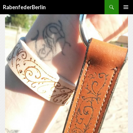
Suchen
RabenfederBerlin
SPRINGE
PRIMÄR
ZUM
MENÜ
INHALT