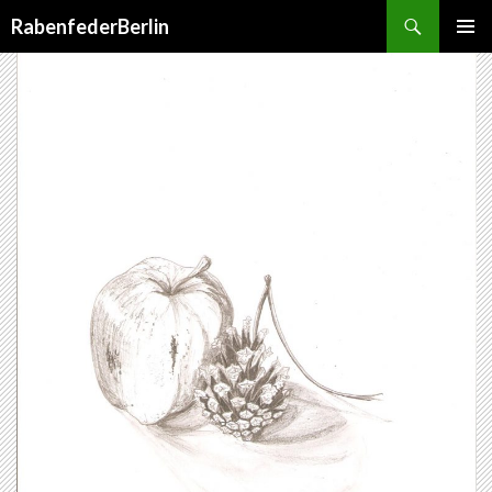
Suchen
RabenfederBerlin
SPRINGE
PRIMÄR
ZUM
MENÜ
INHALT