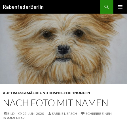
Suchen
RabenfederBerlin
SPRINGE
PRIMÄR
ZUM
MENÜ
INHALT
AUFTRAGSGEMÄLDE UND BEISPIELZEICHNUNGEN
NACH FOTO MIT NAMEN
BILD
25. JUNI 2020
SABINE LIERSCH
SCHREIBE EINEN
KOMMENTAR