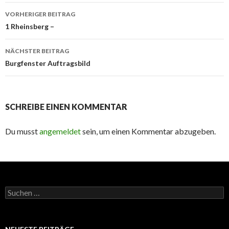
Beitrags-
VORHERIGER BEITRAG
Navigation
1 Rheinsberg –
NÄCHSTER BEITRAG
Burgfenster Auftragsbild
SCHREIBE EINEN KOMMENTAR
Du musst
angemeldet
sein, um einen Kommentar abzugeben.
Suchen
nach: