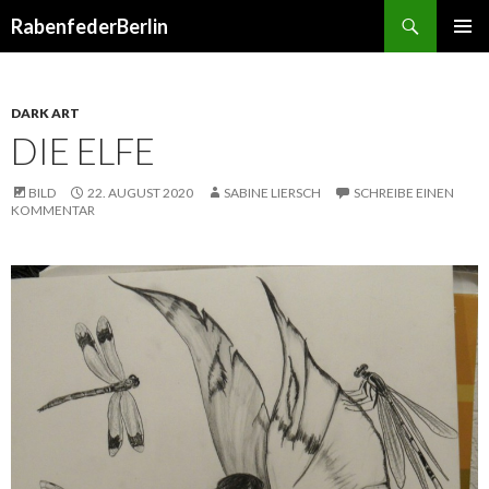
Suchen
RabenfederBerlin
SPRINGE
PRIMÄR
ZUM
MENÜ
INHALT
DARK ART
DIE ELFE
BILD
22. AUGUST 2020
SABINE LIERSCH
SCHREIBE EINEN
KOMMENTAR