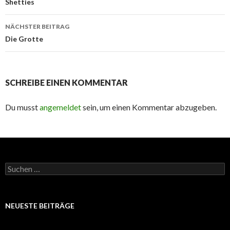
Navigation
Shetties
NÄCHSTER BEITRAG
Die Grotte
SCHREIBE EINEN KOMMENTAR
Du musst
angemeldet
sein, um einen Kommentar abzugeben.
Suchen
nach:
NEUESTE BEITRÄGE