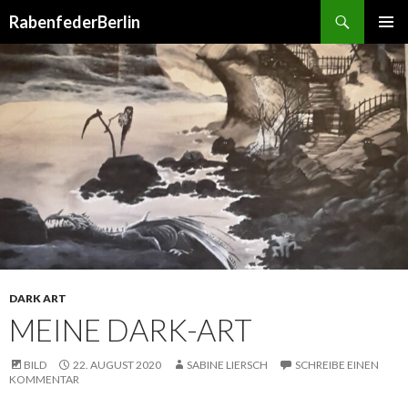
Suchen
RabenfederBerlin
SPRINGE
PRIMÄR
ZUM
MENÜ
INHALT
DARK ART
MEINE DARK-ART
BILD
22. AUGUST 2020
SABINE LIERSCH
SCHREIBE EINEN
KOMMENTAR