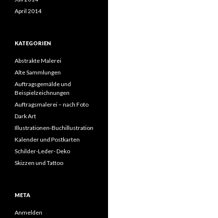
April 2014
KATEGORIEN
Abstrakte Malerei
Alte Sammlungen
Auftragsgemälde und
Beispielzeichnungen
Auftragsmalerei – nach Foto
Dark Art
Illustrationen-Buchillustration
Kalender und Postkarten
Schilder-Leder- Deko
Skizzen und Tattoo
META
Anmelden