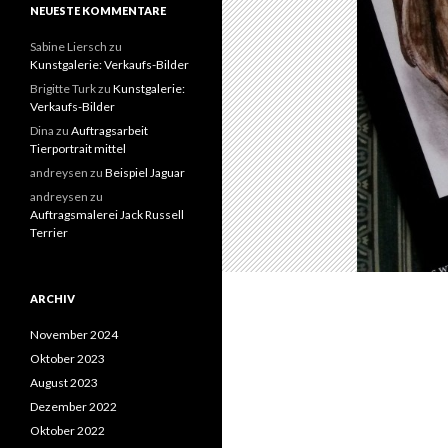
NEUESTE KOMMENTARE
Sabine Liersch
zu
Kunstgalerie: Verkaufs-Bilder
Brigitte Turk
zu
Kunstgalerie:
Verkaufs-Bilder
Dina
zu
Auftragsarbeit
Tierportrait mittel
andreysen
zu
Beispiel Jaguar
andreysen
zu
Auftragsmalerei Jack Russell
Terrier
ARCHIV
November 2024
Oktober 2023
August 2023
Dezember 2022
Oktober 2022