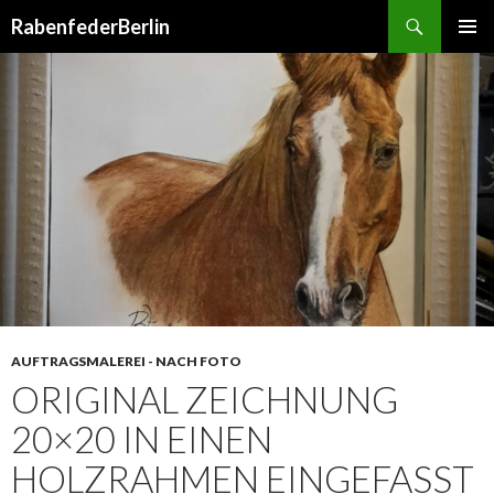
Suchen
RabenfederBerlin
SPRINGE
PRIMÄR
ZUM
MENÜ
INHALT
AUFTRAGSMALEREI - NACH FOTO
ORIGINAL ZEICHNUNG
20×20 IN EINEN
HOLZRAHMEN EINGEFASST