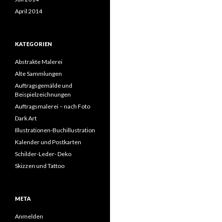
April 2014
KATEGORIEN
Abstrakte Malerei
Alte Sammlungen
Auftragsgemälde und
Beispielzeichnungen
Auftragsmalerei – nach Foto
Dark Art
Illustrationen-Buchillustration
Kalender und Postkarten
Schilder-Leder- Deko
Skizzen und Tattoo
META
Anmelden