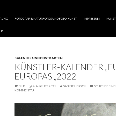
ÄRUNG
FOTOGRAFIE: NATURFOTOS UND FOTO-KUNST
IMPRESSUM
KUNST
ERIE
KALENDER UND POSTKARTEN
KÜNSTLER-KALENDER „E
EUROPAS „2022
BILD
4. AUGUST 2021
SABINE LIERSCH
SCHREIBE EIN
KOMMENTAR