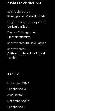
NEUESTE KOMMENTARE
Sabine Liersch
zu
Kunstgalerie: Verkaufs-Bilder
Brigitte Turk
zu
Kunstgalerie:
Verkaufs-Bilder
Dina
zu
Auftragsarbeit
Tierportrait mittel
andreysen
zu
Beispiel Jaguar
andreysen
zu
Auftragsmalerei Jack Russell
Terrier
ARCHIV
November 2024
Oktober 2023
August 2023
Dezember 2022
Oktober 2022