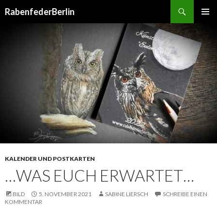
Suchen
RabenfederBerlin
SPRINGE
PRIMÄR
ZUM
MENÜ
INHALT
KALENDER UND POSTKARTEN
…WAS EUCH ERWARTET…
BILD
5. NOVEMBER 2021
SABINE LIERSCH
SCHREIBE EINEN
KOMMENTAR