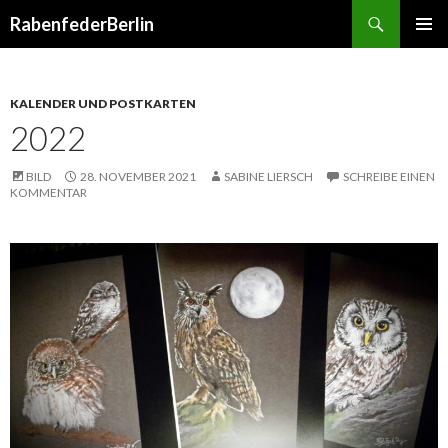
Suchen
RabenfederBerlin
SPRINGE
PRIMÄR
ZUM
MENÜ
INHALT
KALENDER UND POSTKARTEN
2022
BILD
28. NOVEMBER 2021
SABINE LIERSCH
SCHREIBE EINEN
KOMMENTAR