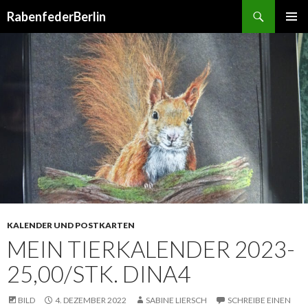
Suchen
RabenfederBerlin
SPRINGE
PRIMÄR
ZUM
MENÜ
INHALT
KALENDER UND POSTKARTEN
MEIN TIERKALENDER 2023-
25,00/STK. DINA4
BILD
4. DEZEMBER 2022
SABINE LIERSCH
SCHREIBE EINEN