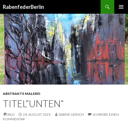
Suchen
RabenfederBerlin
SPRINGE
PRIMÄR
ZUM
MENÜ
INHALT
ABSTRAKTE MALEREI
TITEL“UNTEN“
BILD
24. AUGUST 2023
SABINE LIERSCH
SCHREIBE EINEN
KOMMENTAR